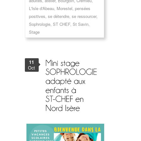
adultes
,
atelier
,
Bourgoin
,
Crémieu
,
L'Isle d'Abeau
,
Morestel
,
pensées
positives
,
se détendre
,
se ressourcer
,
Sophrologie
,
ST CHEF
,
St Savin
,
Stage
11
Oct