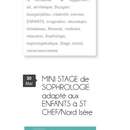
art
,
art-thérapie
,
Bourgoin
,
bourgoinjallieu
,
créativité
,
cremieu
,
ENFANTS
,
imagination
,
latourdupin
,
lisledabeau
,
Morestel
,
nordisère
,
relaxation
,
Sophrologie
,
sophrologieludique
,
Stage
,
stchef
,
vacancesscolaires
30
Mar