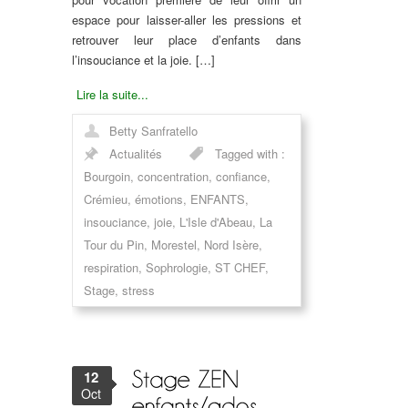
espace pour laisser-aller les pressions et
retrouver leur place d’enfants dans
l’insouciance et la joie. […]
Lire la suite...
Betty Sanfratello
Actualités
Tagged with :
Bourgoin
,
concentration
,
confiance
,
Crémieu
,
émotions
,
ENFANTS
,
insouciance
,
joie
,
L'Isle d'Abeau
,
La
Tour du Pin
,
Morestel
,
Nord Isère
,
respiration
,
Sophrologie
,
ST CHEF
,
Stage
,
stress
12
Oct