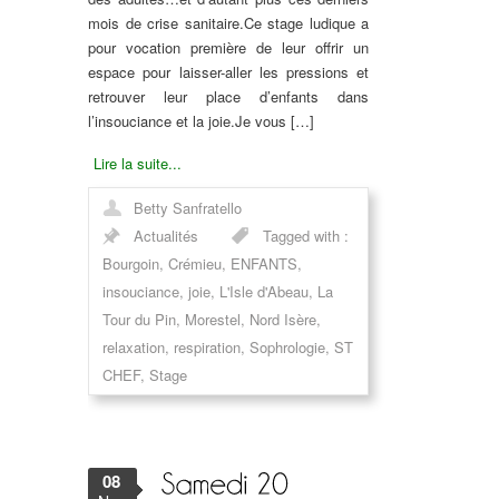
mois de crise sanitaire.Ce stage ludique a
pour vocation première de leur offrir un
espace pour laisser-aller les pressions et
retrouver leur place d’enfants dans
l’insouciance et la joie.Je vous […]
Lire la suite...
Betty Sanfratello
Actualités
Tagged with :
Bourgoin
,
Crémieu
,
ENFANTS
,
insouciance
,
joie
,
L'Isle d'Abeau
,
La
Tour du Pin
,
Morestel
,
Nord Isère
,
relaxation
,
respiration
,
Sophrologie
,
ST
CHEF
,
Stage
08