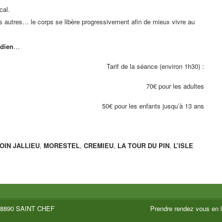
cal.
s autres… le corps se libère progressivement afin de mieux vivre au
idien
…
Tarif de la séance (environ 1h30) :
70€ pour les adultes
50€ pour les enfants jusqu’à 13 ans
OIN
JALLIEU
,
MORESTEL
,
CREMIEU
,
LA TOUR DU PIN
,
L’ISLE
38890 SAINT CHEF
Prendre rendez vous en l