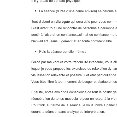
Il n’y a pas de contact physique.
La séance (durée d’une heure environ) se déroule e
Tout d’abord un
dialogue
qui sera utile pour vous comme
C’est avant tout une rencontre de personne à personne 
sentir à l’aise et en confiance…climat de confiance mutuel
bienveillant, sans jugement et en toute confidentialité.
Puis la séance par elle-même :
Guidé par ma voix et votre tranquillité intérieure, vous al
lequel je vous propose les exercices de relaxation dyna
visualisation relaxante et positive. Cet état particulier 
Vous êtes libre à tout moment de bouger et d’adapter le
Ensuite, après avoir pris conscience de tout le positif g
récupération du tonus musculaire pour un retour à la vie 
Pour finir, au terme de la séance, je vous invite à parle
durant la séance, sans analyse ou interprétation.