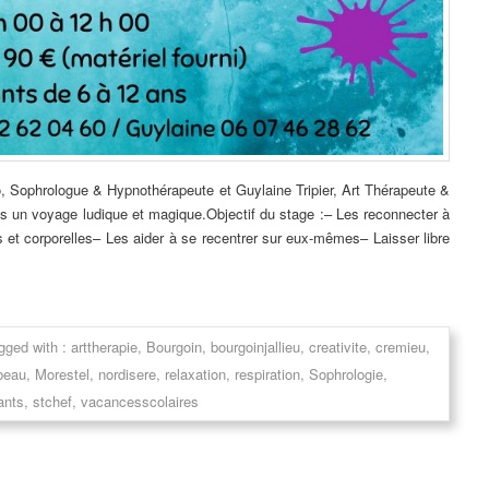
 Sophrologue & Hypnothérapeute et Guylaine Tripier, Art Thérapeute &
 un voyage ludique et magique.Objectif du stage :– Les reconnecter à
s et corporelles– Les aider à se recentrer sur eux-mêmes– Laisser libre
gged with :
arttherapie
,
Bourgoin
,
bourgoinjallieu
,
creativite
,
cremieu
,
beau
,
Morestel
,
nordisere
,
relaxation
,
respiration
,
Sophrologie
,
ants
,
stchef
,
vacancesscolaires