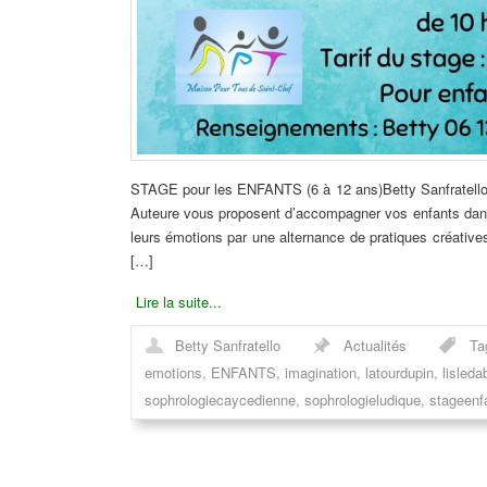
STAGE pour les ENFANTS (6 à 12 ans)Betty Sanfratello,
Auteure vous proposent d’accompagner vos enfants dans
leurs émotions par une alternance de pratiques créative
[…]
Lire la suite...
Betty Sanfratello
Actualités
Ta
emotions
,
ENFANTS
,
imagination
,
latourdupin
,
lisleda
sophrologiecaycedienne
,
sophrologieludique
,
stageenf