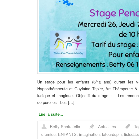
Un stage pour les enfants (6/12 ans) durant les va
Hypnothérapeute et Guylaine Tripier, Art Thérapeute
ludique et magique. Objectif du stage : – Les reconn
corporelles– Les […]
Lire la suite...
Betty Sanfratello
Actualités
Ta
cremieu
,
ENFANTS
,
imagination
,
latourdupin
,
lisledab