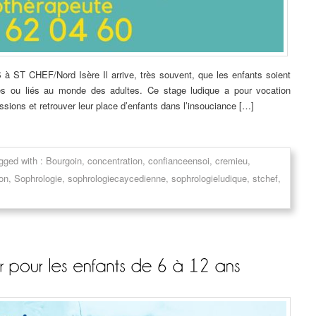
CHEF/Nord Isère Il arrive, très souvent, que les enfants soient
ires ou liés au monde des adultes. Ce stage ludique a pour vocation
ressions et retrouver leur place d’enfants dans l’insouciance […]
gged with :
Bourgoin
,
concentration
,
confianceensoi
,
cremieu
,
ion
,
Sophrologie
,
sophrologiecaycedienne
,
sophrologieludique
,
stchef
,