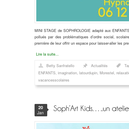
MINI STAGE de SOPHROLOGIE adapté aux ENFANTS à ST 
pollués par des problématiques d’ordre social, scola
première de leur offrir un espace pour laisser-aller les p
Lire la suite...
Betty Sanfratello
Actualités
Ta
ENFANTS
,
imagination
,
latourdupin
,
Morestel
,
relaxat
vacancesscolaires
20
Jan