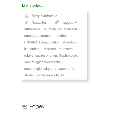
Lire la suite...
Betty Sanfratello
Actualités
Tagged with :
arttherapie
,
Bourgoin
,
bourgoinjallieu
,
creativite
,
cremieu
,
emotions
,
ENFANTS
,
imagination
,
latourdupin
,
lisledabeau
,
Morestel
,
nordisere
,
relaxation
,
respiration
,
Sophrologie
,
sophrologiecaycedienne
,
sophrologieludique
,
stageenfants
,
stchef
,
vacancesscolaires