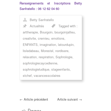
Renseignements et Inscriptions Betty
Sanfratello : 06 12 62 04 60
Betty Sanfratello
Actualités
Tagged with :
arttherapie
,
Bourgoin
,
bourgoinjallieu
,
creativite
,
cremieu
,
emotions
,
ENFANTS
,
imagination
,
latourdupin
,
lisledabeau
,
Morestel
,
nordisere
,
relaxation
,
respiration
,
Sophrologie
,
sophrologiecaycedienne
,
sophrologieludique
,
stageenfants
,
stchef
,
vacancesscolaires
←
Article précédent
Article suivant
→