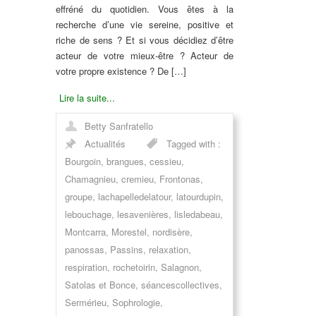
effréné du quotidien. Vous êtes à la
recherche d’une vie sereine, positive et
riche de sens ? Et si vous décidiez d’être
acteur de votre mieux-être ? Acteur de
votre propre existence ? De […]
Lire la suite...
Betty Sanfratello
Actualités
Tagged with :
Bourgoin
,
brangues
,
cessieu
,
Chamagnieu
,
cremieu
,
Frontonas
,
groupe
,
lachapelledelatour
,
latourdupin
,
lebouchage
,
lesavenières
,
lisledabeau
,
Montcarra
,
Morestel
,
nordisère
,
panossas
,
Passins
,
relaxation
,
respiration
,
rochetoirin
,
Salagnon
,
Satolas et Bonce
,
séancescollectives
,
Sermérieu
,
Sophrologie
,