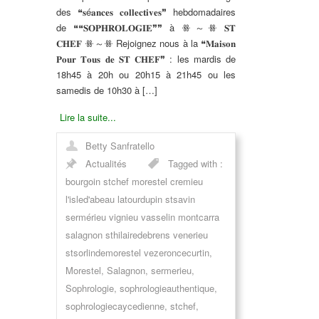
des ❝𝐬é𝐚𝐧𝐜𝐞𝐬 𝐜𝐨𝐥𝐥𝐞𝐜𝐭𝐢𝐯𝐞𝐬❞ hebdomadaires
de ❝❝𝐒𝐎𝐏𝐇𝐑𝐎𝐋𝐎𝐆𝐈𝐄❞❞ à
ꗥ～ꗥ
𝐒𝐓
𝐂𝐇𝐄𝐅
ꗥ～ꗥ
Rejoignez nous à la ❝𝐌𝐚𝐢𝐬𝐨𝐧
𝐏𝐨𝐮𝐫 𝐓𝐨𝐮𝐬 𝐝𝐞 𝐒𝐓 𝐂𝐇𝐄𝐅❞ :
les mardis de
18h45 à 20h ou 20h15 à 21h45 ou
les
samedis de 10h30 à […]
Lire la suite...
Betty Sanfratello
Actualités
Tagged with :
bourgoin stchef morestel cremieu
l'isled'abeau latourdupin stsavin
sermérieu vignieu vasselin montcarra
salagnon sthilairedebrens venerieu
stsorlindemorestel vezeroncecurtin
,
Morestel
,
Salagnon
,
sermerieu
,
Sophrologie
,
sophrologieauthentique
,
sophrologiecaycedienne
,
stchef
,