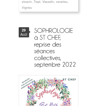
stsavin
,
Trept
,
Vasselin
,
venerieu
,
Vignieu
29
Août