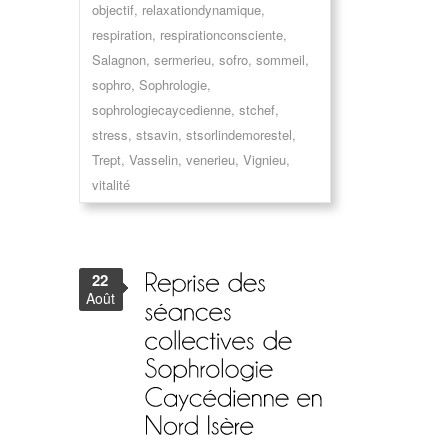
objectif
,
relaxationdynamique
,
respiration
,
respirationconsciente
,
Salagnon
,
sermerieu
,
sofro
,
sommeil
,
sophro
,
Sophrologie
,
sophrologiecaycedienne
,
stchef
,
stress
,
stsavin
,
stsorlindemorestel
,
Trept
,
Vasselin
,
venerieu
,
Vignieu
,
vitalité
22
Août