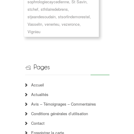
sophrologiecaycedienne
,
St Savin
,
stchef
,
sthilairedebrens
,
stjeandesoudain
,
stsorlindemorestel
,
Vasselin
,
venerieu
,
vezeronce
,
Vignieu
Accueil
Actualités
Avis – Témoignages – Commentaires
Conditions générales d’utilisation
Contact
Enregistrer la carte