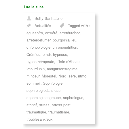
Lire la suite...
Betty Sanfratello
Actualités
Tagged with :
aguasofro
,
anxiété
,
arretdutabac
,
arreterdefumer
,
bourgoinjallieu
,
chronobiologie
,
chrononutrition
,
Crémieu
,
emdr
,
hypnose
,
hypnothérapeute
,
L'Isle d'Abeau
,
latourdupin
,
maigrirsansregime
,
minceur
,
Morestel
,
Nord Isère
,
ritmo
,
sommeil
,
Sophrologie
,
sophrologiedansleau
,
sophrologieengroupe
,
sophrologue
,
stchef
,
stress
,
stress post
traumatique
,
traumatisme
,
troublesanxieux