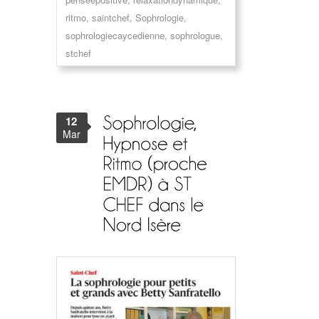
ritmo
,
saintchef
,
Sophrologie
,
sophrologiecaycedienne
,
sophrologue
,
stchef
12
Mar