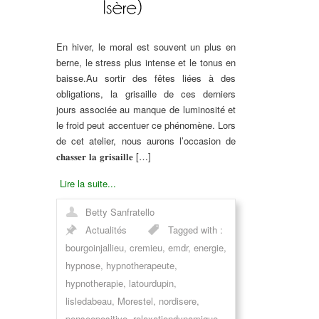
En hiver, le moral est souvent un plus en
berne, le stress plus intense et le tonus en
baisse.Au sortir des fêtes liées à des
obligations, la grisaille de ces derniers
jours associée au manque de luminosité et
le froid peut accentuer ce phénomène. Lors
de cet atelier, nous aurons l’occasion de
𝐜𝐡𝐚𝐬𝐬𝐞𝐫 𝐥𝐚 𝐠𝐫𝐢𝐬𝐚𝐢𝐥𝐥𝐞 […]
Lire la suite...
Betty Sanfratello
Actualités
Tagged with :
bourgoinjallieu
,
cremieu
,
emdr
,
energie
,
hypnose
,
hypnotherapeute
,
hypnotherapie
,
latourdupin
,
lisledabeau
,
Morestel
,
nordisere
,
penseepositive
,
relaxationdynamique
,