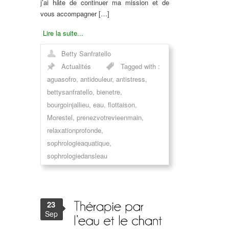
j’ai hâte de continuer ma mission et de
vous accompagner […]
Lire la suite...
Betty Sanfratello
Actualités
Tagged with :
aguasofro
,
antidouleur
,
antistress
,
bettysanfratello
,
bienetre
,
bourgoinjallieu
,
eau
,
flottaison
,
Morestel
,
prenezvotrevieenmain
,
relaxationprofonde
,
sophrologieaquatique
,
sophrologiedansleau
23
Sep