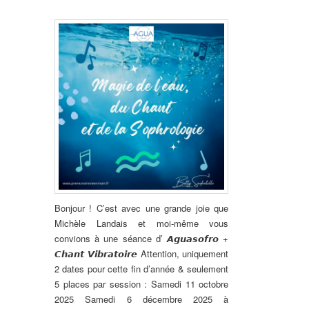
Bonjour ! C’est avec une grande joie que
Michèle Landais et moi-même vous
convions à une séance d’
𝘼𝙜𝙪𝙖𝙨𝙤𝙛𝙧𝙤 +
𝘾𝙝𝙖𝙣𝙩 𝙑𝙞𝙗𝙧𝙖𝙩𝙤𝙞𝙧𝙚
Attention, uniquement
2 dates pour cette fin d’année & seulement
5 places par session :
Samedi 11 octobre
2025
Samedi 6 décembre 2025
à