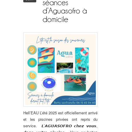
Hell’EAU
L’été 2025 est officiellement arrivé
et les piscines privées ont repris du
service.
𝙇’𝘼𝙂𝙐𝘼𝙎𝙊𝙁𝙍𝙊 𝙘𝙝𝙚𝙯 𝙫𝙤𝙪𝙨,