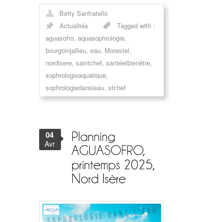
Betty Sanfratello
Actualités
Tagged with :
aguasofro
,
aquasophrologie
,
bourgoinjallieu
,
eau
,
Morestel
,
nordisere
,
saintchef
,
santéetbienêtre
,
sophrologieaquatique
,
sophrologiedansleau
,
stchef
04
Avr