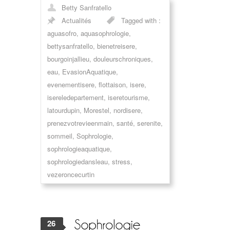
Betty Sanfratello
Actualités
Tagged with :
aguasofro
,
aquasophrologie
,
bettysanfratello
,
bienetreisere
,
bourgoinjallieu
,
douleurschroniques
,
eau
,
EvasionAquatique
,
evenementisere
,
flottaison
,
isere
,
isereledepartement
,
iseretourisme
,
latourdupin
,
Morestel
,
nordisere
,
prenezvotrevieenmain
,
santé
,
serenite
,
sommeil
,
Sophrologie
,
sophrologieaquatique
,
sophrologiedansleau
,
stress
,
vezeroncecurtin
26