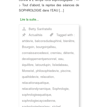
> Tout d’abord, la reprise des séances de
SOPHROLOGIE dans l’EAU […]
Lire la suite...
Betty Sanfratello
Actualités
Tagged with :
artdevie
,
balconsdudauphiné
,
bienêtre
,
Bourgoin
,
bourgoinjallieu
,
connaissancedesoi
,
cremieu
,
détente
,
developpementpersonnel
,
eau
,
équilibre
,
latourdupin
,
lisledabeau
,
Morestel
,
philosophiedevie
,
piscine
,
qualitédevie
,
relaxation
,
relaxationaquatique
,
relaxationdynamique
,
Sophrologie
,
sophrologieaquatique
,
sophrologiecaycedienne
,
sophrologiedansleau
,
stchef