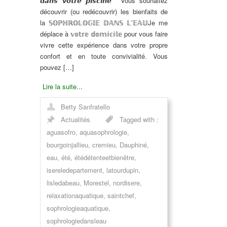
𝙙𝙖𝙣𝙨 𝙫𝙤𝙩𝙧𝙚 𝙥𝙞𝙨𝙘𝙞𝙣𝙚
Vous souhaitez
découvrir (ou redécouvrir) les bienfaits de
la
𝕊𝕆ℙℍℝ𝕆𝕃𝕆𝔾𝕀𝔼 𝔻𝔸ℕ𝕊 𝕃’𝔼𝔸𝕌
Je me
déplace à
𝕧𝕠𝕥𝕣𝕖 𝕕𝕠𝕞𝕚𝕔𝕚𝕝𝕖
pour vous faire
vivre cette expérience dans votre propre
confort et en toute convivialité. Vous
pouvez […]
Lire la suite...
Betty Sanfratello
Actualités
Tagged with :
aguasofro
,
aquasophrologie
,
bourgoinjallieu
,
cremieu
,
Dauphiné
,
eau
,
été
,
étédétenteetbienêtre
,
isereledepartement
,
latourdupin
,
lisledabeau
,
Morestel
,
nordisere
,
relaxationaquatique
,
saintchef
,
sophrologieaquatique
,
sophrologiedansleau