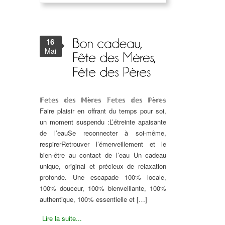
16
Mai
𝔽𝕖𝕥𝕖𝕤 𝕕𝕖𝕤 𝕄è𝕣𝕖𝕤
𝔽𝕖𝕥𝕖𝕤 𝕕𝕖𝕤 ℙè𝕣𝕖𝕤
Faire plaisir en offrant du temps pour soi,
un moment suspendu :
L’étreinte apaisante
de l’eau
Se reconnecter à soi-même,
respirer
Retrouver l’émerveillement et le
bien-être au contact de l’eau Un cadeau
unique, original et précieux de relaxation
profonde.
Une escapade 100% locale,
100% douceur, 100% bienveillante, 100%
authentique, 100% essentielle et […]
Lire la suite...