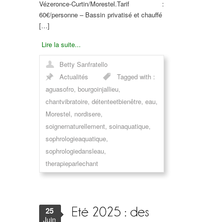
Vézeronce-Curtin/Morestel.
Tarif :
60€/personne – Bassin privatisé et chauffé
[…]
Lire la suite...
Betty Sanfratello
Actualités
Tagged with :
aguasofro
,
bourgoinjallieu
,
chantvibratoire
,
détenteetbienêtre
,
eau
,
Morestel
,
nordisere
,
soignernaturellement
,
soinaquatique
,
sophrologieaquatique
,
sophrologiedansleau
,
therapieparlechant
25
Juin