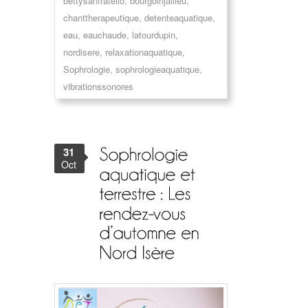
bettysanfratello
,
bourgoinjallieu
,
chanttherapeutique
,
detenteaquatique
,
eau
,
eauchaude
,
latourdupin
,
nordisere
,
relaxationaquatique
,
Sophrologie
,
sophrologieaquatique
,
vibrationssonores
31
Oct