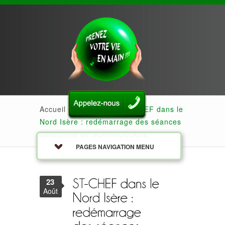
Accueil
»
Actualités
»
ST-CHEF dans le
Nord Isère : redémarrage des séances
collectives de SOPHROLOGIE
PAGES NAVIGATION MENU
23
Août