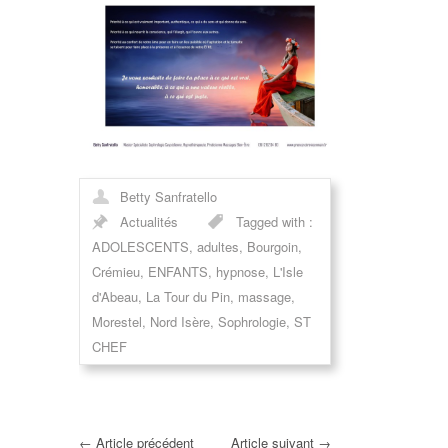
Betty Sanfratello
Actualités
Tagged with :
ADOLESCENTS
,
adultes
,
Bourgoin
,
Crémieu
,
ENFANTS
,
hypnose
,
L'Isle
d'Abeau
,
La Tour du Pin
,
massage
,
Morestel
,
Nord Isère
,
Sophrologie
,
ST
CHEF
←
Article précédent
Article suivant
→