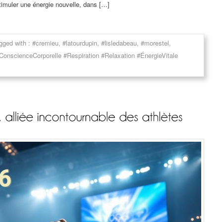
stimuler une énergie nouvelle, dans […]
gged with :
#cremieu
,
#latourdupin
,
#lisledabeau
,
#morestel
,
nscienceCorporelle #Respiration #Relaxation #ÉnergieVitale