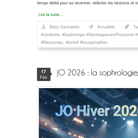
temps dédié pour se recentrer, relâcher les tensions et 
Lire la suite...
Betty Sanfratello
Actualités
Ta
#nordisere
,
#Sophrologie #DéveloppementPersonnel #Co
#Renouveau
,
#stchef #bourgoinjallieu
17
Fév