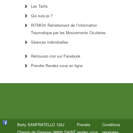
Les Tarifs
Qui suis-je ?
RITMO® Retraitement de l’Information
Traumatique par les Mouvements Oculaires
Séances individuelles
Retrouvez-moi sur Facebook
Prendre Rendez-vous en ligne
Betty SANFRATELLO 125J
Prendre
Conditions
Chemin de Garenne 38890 SAINT
rendez vous
générales