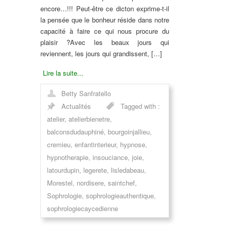
encore…!!! Peut-être ce dicton exprime-t-il
la pensée que le bonheur réside dans notre
capacité à faire ce qui nous procure du
plaisir ?Avec les beaux jours qui
reviennent, les jours qui grandissent, […]
Lire la suite...
Betty Sanfratello
Actualités
Tagged with :
atelier
,
atelierbienetre
,
balconsdudauphiné
,
bourgoinjallieu
,
cremieu
,
enfantinterieur
,
hypnose
,
hypnotherapie
,
insouciance
,
joie
,
latourdupin
,
legerete
,
lisledabeau
,
Morestel
,
nordisere
,
saintchef
,
Sophrologie
,
sophrologieauthentique
,
sophrologiecaycedienne