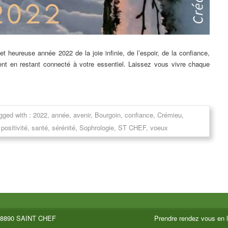
 heureuse année 2022 de la joie infinie, de l’espoir, de la confiance,
nt en restant connecté à votre essentiel. Laissez vous vivre chaque
gged with :
2022
,
année
,
avenir
,
Bourgoin
,
confiance
,
Crémieu
,
,
positivité
,
santé
,
sérénité
,
Sophrologie
,
ST CHEF
,
voeux
38890 SAINT CHEF
Prendre rendez vous en l