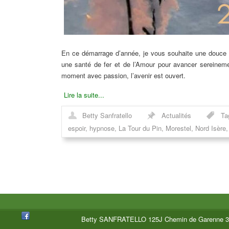
En ce démarrage d’année, je vous souhaite une douce et
une santé de fer et de l’Amour pour avancer sereineme
moment avec passion, l’avenir est ouvert.
Lire la suite...
Betty Sanfratello
Actualités
Ta
espoir
,
hypnose
,
La Tour du Pin
,
Morestel
,
Nord Isère
Betty SANFRATELLO 125J Chemin de Garenne 