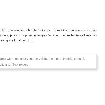
ps libre (mon cabinet étant fermé) et de me mobiliser au soutien des nos
nnels, je vous propose un temps d’écoute, une oreille bienveillante, un
l, gérer la fatigue, […]
gged with :
coronas virus
,
covid 19
,
écoute
,
entreaide
,
gratuité
,
olidarité
,
Sophrologie