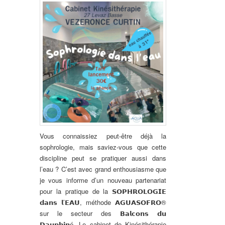
Vous connaissiez peut-être déjà la
sophrologie, mais saviez-vous que cette
discipline peut se pratiquer aussi dans
l’eau ?
C’est avec grand enthousiasme que
je vous informe d’un nouveau partenariat
pour la pratique de la 𝗦𝗢𝗣𝗛𝗥𝗢𝗟𝗢𝗚𝗜𝗘
𝗱𝗮𝗻𝘀 𝗹’𝗘𝗔𝗨, méthode 𝗔𝗚𝗨𝗔𝗦𝗢𝗙𝗥𝗢®
sur le secteur des 𝗕𝗮𝗹𝗰𝗼𝗻𝘀 𝗱𝘂
𝗗𝗮𝘂𝗽𝗵𝗶𝗻é.
Le cabinet de Kinésithérapie