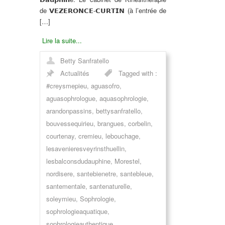
de 𝗩𝗘𝗭𝗘𝗥𝗢𝗡𝗖𝗘-𝗖𝗨𝗥𝗧𝗜𝗡 (à l’entrée de
[…]
Lire la suite...
Betty Sanfratello
Actualités
Tagged with :
#creysmepieu
,
aguasofro
,
aguasophrologue
,
aquasophrologie
,
arandonpassins
,
bettysanfratello
,
bouvessequirieu
,
brangues
,
corbelin
,
courtenay
,
cremieu
,
lebouchage
,
lesavenieresveyrinsthuellin
,
lesbalconsdudauphine
,
Morestel
,
nordisere
,
santebienetre
,
santebleue
,
santementale
,
santenaturelle
,
soleymieu
,
Sophrologie
,
sophrologieaquatique
,
sophrologieauthentique
,