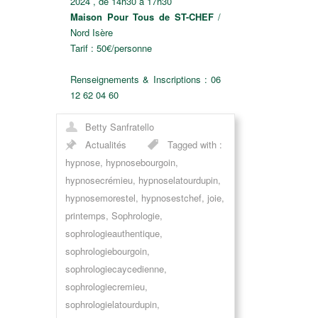
2024 , de 14h30 à 17h30
Maison Pour Tous de ST-CHEF
/
Nord Isère
Tarif : 50€/personne
Renseignements & Inscriptions : 06
12 62 04 60
Betty Sanfratello
Actualités
Tagged with :
hypnose
,
hypnosebourgoin
,
hypnosecrémieu
,
hypnoselatourdupin
,
hypnosemorestel
,
hypnosestchef
,
joie
,
printemps
,
Sophrologie
,
sophrologieauthentique
,
sophrologiebourgoin
,
sophrologiecaycedienne
,
sophrologiecremieu
,
sophrologielatourdupin
,