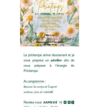
Le printemps arrive doucement et je
vous propose un 𝙖𝙩𝙚𝙡𝙞𝙚𝙧 afin de
nous préparer à l’énergie du
Printemps.
Au programme :
é𝓹𝓾𝓻𝓮𝓻 𝓵𝓮 𝓬𝓸𝓻𝓹𝓼 𝓮𝓽 𝓵’𝓮𝓼𝓹𝓻𝓲𝓽
𝓪𝓬𝓽𝓲𝓿𝓮𝓻 𝓳𝓸𝓲𝓮 𝓮𝓽 𝓿𝓲𝓽𝓪𝓵𝓲𝓽é
Rendez-vous 𝙎𝘼𝙈𝙀𝘿𝙄 16 🅼
🆁🆂