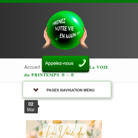
Accueil
»
Actualités
»
ꗥ～ꗥ
𝐋𝐚 𝐕𝐎𝐈𝐄
𝐝𝐮 𝐏𝐑𝐈𝐍𝐓𝐄𝐌𝐏𝐒
ꗥ～ꗥ
PAGES NAVIGATION MENU
02
Mar