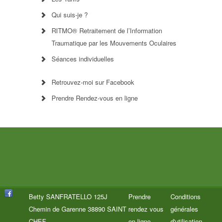
Qui suis-je ?
RITMO® Retraitement de l’Information
Traumatique par les Mouvements Oculaires
Séances individuelles
Retrouvez-moi sur Facebook
Prendre Rendez-vous en ligne
Betty SANFRATELLO 125J
Prendre
Conditions
Chemin de Garenne 38890 SAINT
rendez vous
générales
CHEF
en ligne
d'utilisation